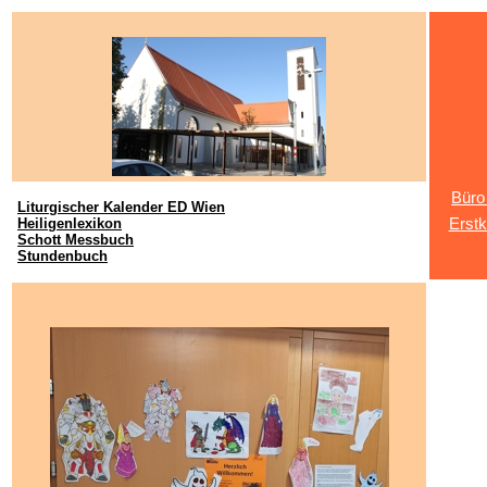
Büro
Liturgischer Kalender ED Wien
Heiligenlexikon
Erst
Schott Messbuch
Stundenbuch